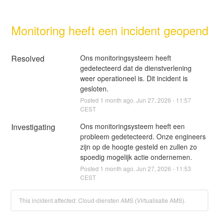
Monitoring heeft een incident geopend
Resolved
Ons monitoringsysteem heeft 
gedetecteerd dat de dienstverlening 
weer operationeel is. Dit incident is 
gesloten.
Posted
1
month ago.
Jun
27
,
2026
-
11:57
CEST
Investigating
Ons monitoringsysteem heeft een 
probleem gedetecteerd. Onze engineers 
zijn op de hoogte gesteld en zullen zo 
spoedig mogelijk actie ondernemen.
Posted
1
month ago.
Jun
27
,
2026
-
11:53
CEST
This incident affected: Cloud-diensten AMS (Virtualisatie AMS).