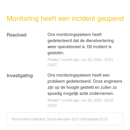
Monitoring heeft een incident geopend
Resolved
Ons monitoringsysteem heeft 
gedetecteerd dat de dienstverlening 
weer operationeel is. Dit incident is 
gesloten.
Posted
1
month ago.
Jun
25
,
2026
-
22:51
CEST
Investigating
Ons monitoringsysteem heeft een 
probleem gedetecteerd. Onze engineers 
zijn op de hoogte gesteld en zullen zo 
spoedig mogelijk actie ondernemen.
Posted
1
month ago.
Jun
25
,
2026
-
22:43
CEST
This incident affected: Cloud-diensten DLF (Virtualisatie DLF).